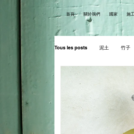
首頁
關於我們
國家
施
Tous les posts
泥土
竹子
修繕與回收
樸門永續設計
木材
稻草
劉德輔
曾鳳玉
吳佳憲
陳順添