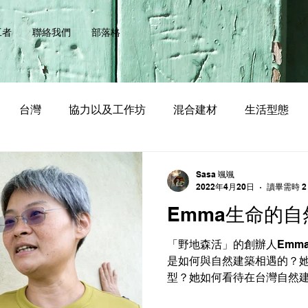
工者
聯絡我們
部落格
台灣
協力以及工作坊
混合建材
生活型態
培訓
孟磊與江慧儀
廖春媖
撒古流·巴瓦瓦隆
Sasa 颯颯
2022年4月20日
讀畢需時 2
Emma生命的
研究
侯君昊
曾聖凱
徐宇亮
簡志明
城
「野地森活」的創辦人Emm
是如何與自然建築相遇的？
陳豪毅
型？她如何看待在台灣自然
吧！