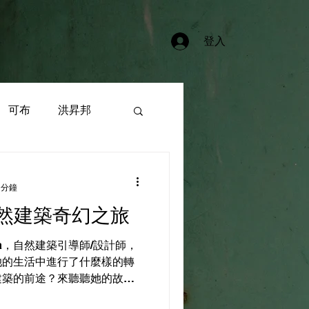
登入
可布
洪昇邦
傳統
石頭
 分鐘
自然建築奇幻之旅
市
葉東泰
a，自然建築引導師/設計師，
她的生活中進行了什麼樣的轉
建築的前途？來聽聽她的故事